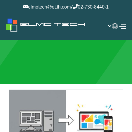
/


elmotech@et.th.com
02-730-8440-1